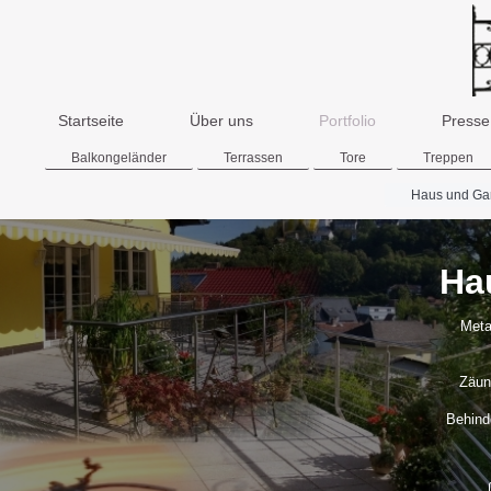
Startseite
Über uns
Portfolio
Presse
Balkongeländer
Terrassen
Tore
Treppen
Haus und Ga
Ha
Metal
Zäun
Behind