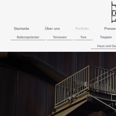
Startseite
Über uns
Portfolio
Presse
Balkongeländer
Terrassen
Tore
Treppen
Haus und Ga